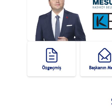
Özgeçmiş
Başkanın Me
al
Kentsel
Gelişim