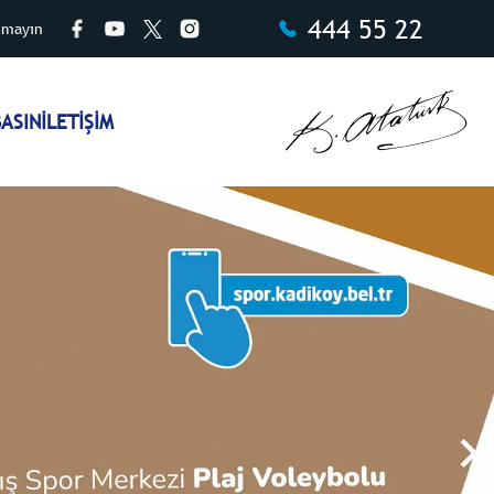
444 55 22
tmayın
ASIN
İLETİŞİM