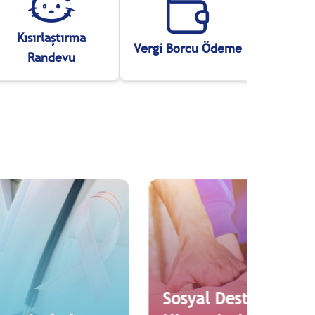
Kısırlaştırma
İstek,
Vergi Borcu Ödeme
Randevu
Başvuru
Sosyal Destek