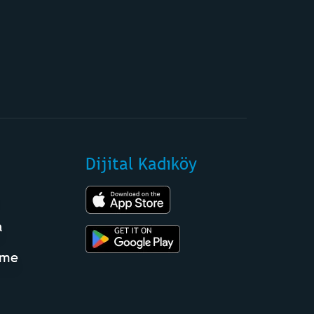
Dijital Kadıköy
a
eme