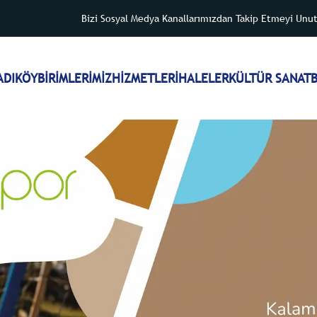
Bizi Sosyal Medya Kanallarımızdan Takip Etmeyi Unu
ADIKÖY
BİRİMLERİMİZ
HİZMETLER
İHALELER
KÜLTÜR SANAT
B