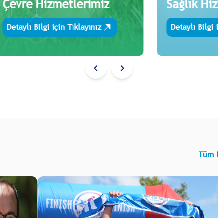
Çevre Hizmetlerimiz
Sağlık Hi
Detaylı Bilgi için Tıklayınız
Detaylı Bilgi 
Kadıköy'de
Sprint
Triatlon
Heyecanı
Yaşandı
02
Ağustos
2026
Tüm 