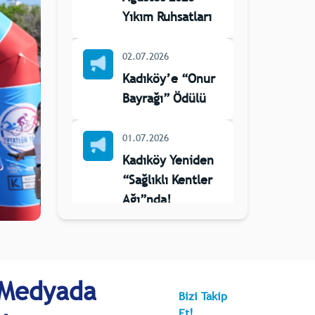
Yıkım Ruhsatları
02.07.2026
Kadıköy’e “Onur
Bayrağı” Ödülü
01.07.2026
Kadıköy Yeniden
“Sağlıklı Kentler
Ağı”nda!
14.05.2026
2026 Sözleşmeli
Personel Alımı 1
 Medyada
Bizi Takip
Sıra Numaralı
Et!