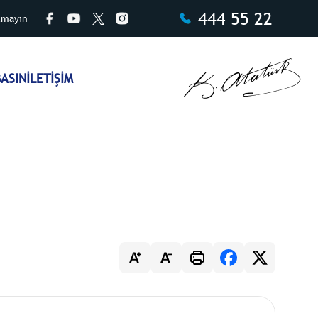
444 55 22
tmayın
ASIN
İLETİŞİM