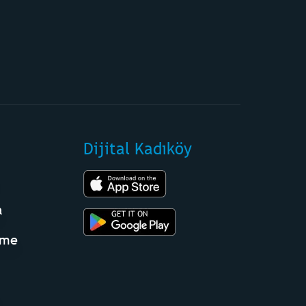
Dijital Kadıköy
a
eme