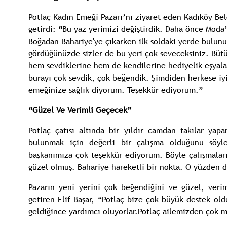
Potlaç Kadın Emeği Pazarı’nı ziyaret eden Kadıköy Bel
getirdi:
“
Bu yaz yerimizi değiştirdik. Daha önce Moda’
Boğadan Bahariye'ye çıkarken ilk soldaki yerde bulunu
gördüğünüzde sizler de bu yeri çok seveceksiniz. Büt
hem sevdiklerine hem de kendilerine hediyelik eşyala
burayı çok sevdik, çok beğendik. Şimdiden herkese iyi
emeğinize sağlık diyorum. Teşekkür ediyorum.”
“Güzel Ve Verimli Geçecek”
Potlaç çatısı altında bir yıldır camdan takılar yap
bulunmak için değerli bir çalışma olduğunu söyl
başkanımıza çok teşekkür ediyorum. Böyle çalışmaları
güzel olmuş. Bahariye hareketli bir nokta. O yüzden 
Pazarın yeni yerini çok beğendiğini ve güzel, verim
getiren Elif Başar, “Potlaç bize çok büyük destek old
geldiğince yardımcı oluyorlar.Potlaç ailemizden çok 