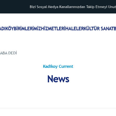
Bizi Sosyal Medya Kanallarımızdan Takip Etmeyi Unu
ADIKÖY
BİRİMLERİMİZ
HİZMETLER
İHALELER
KÜLTÜR SANAT
B
HABA DEDI
Kadikoy Current
News