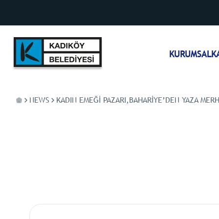
KURUMSAL
K
NEWS
KADIN EMEĞI PAZARI,BAHARIYE’DEN YAZA MER