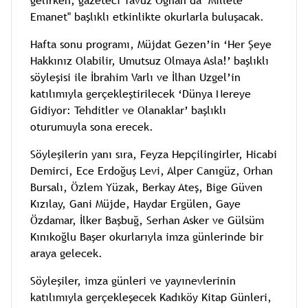
gelirken, gazeteci Yavuz Oğhan da "Millete
Emanet" başlıklı etkinlikte okurlarla buluşacak.
Hafta sonu programı, Müjdat Gezen’in ‘Her Şeye
Hakkınız Olabilir, Umutsuz Olmaya Asla!’ başlıklı
söyleşisi ile İbrahim Varlı ve İlhan Uzgel’in
katılımıyla gerçekleştirilecek ‘Dünya Nereye
Gidiyor: Tehditler ve Olanaklar’ başlıklı
oturumuyla sona erecek.
Söyleşilerin yanı sıra, Feyza Hepçilingirler, Hicabi
Demirci, Ece Erdoğuş Levi, Alper Canıgüz, Orhan
Bursalı, Özlem Yüzak, Berkay Ateş, Bige Güven
Kızılay, Gani Müjde, Haydar Ergülen, Gaye
Özdamar, İlker Başbuğ, Serhan Asker ve Gülsüm
Kınıkoğlu Başer okurlarıyla imza günlerinde bir
araya gelecek.
Söyleşiler, imza günleri ve yayınevlerinin
katılımıyla gerçekleşecek Kadıköy Kitap Günleri,