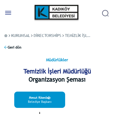
KURUMSAL
DIRECTORSHIPS
TEMIZLIK İŞLERI MÜDÜRLÜĞÜ
Geri dön
Müdürlükler
Temizlik İşleri Müdürlüğü
Organizasyon Şeması
Mesut Kösedağı
Belediye Başkanı