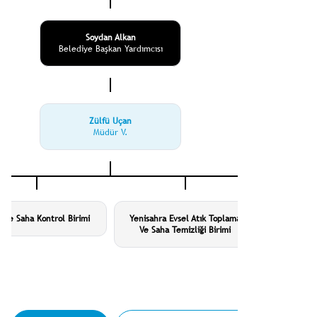
Soydan Alkan
Belediye Başkan Yardımcısı
Zülfü Uçan
Müdür V.
e Ve Saha Kontrol Birimi
Yenisahra Evsel Atık Toplama
Kayışdağ
Ve Saha Temizliği Birimi
Gereçleri 
On